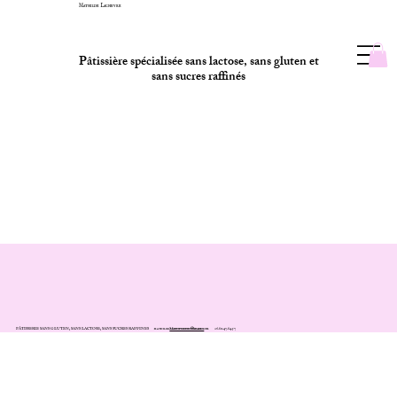
Mathilde Lachevre
Pâtissière spécialisée sans lactose, sans gluten et
sans sucres raffinés
Mentions légales
PÂTISSERIE SANS GLUTEN, SANS LACTOSE, SANS SUCRES RAFFINES
mathilde.lachevrepro@gmail.com
06.82.47.84.57